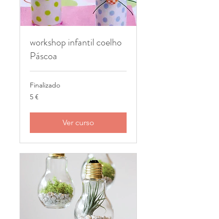
workshop infantil coelho
Páscoa
Finalizado
5
5 €
euros
Ver curso