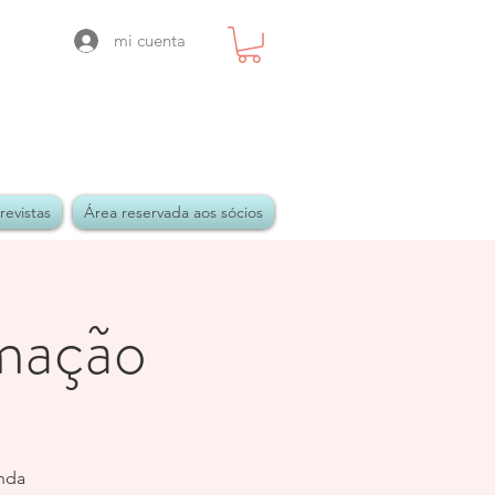
mi cuenta
revistas
Área reservada aos sócios
rmação
inda