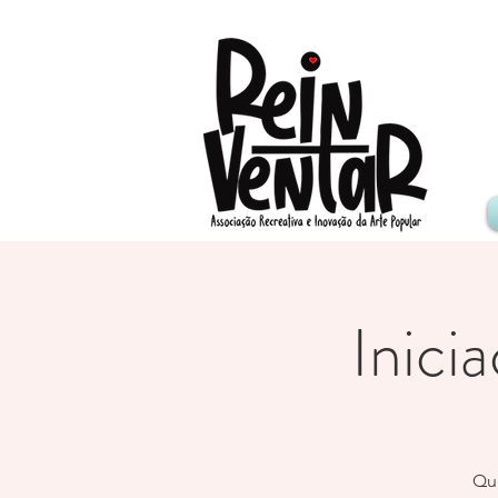
Inici
Que