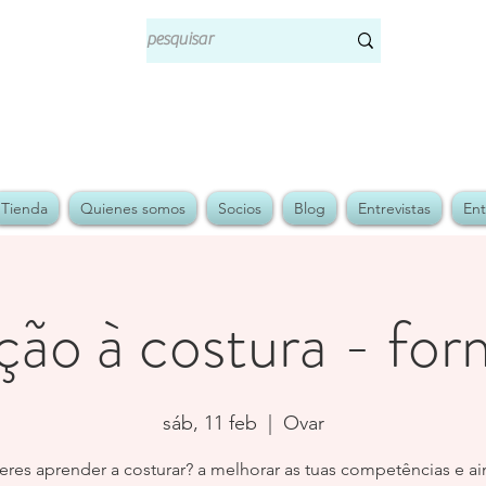
Tienda
Quienes somos
Socios
Blog
Entrevistas
Ent
ação à costura - fo
sáb, 11 feb
  |  
Ovar
res aprender a costurar? a melhorar as tuas competências e a