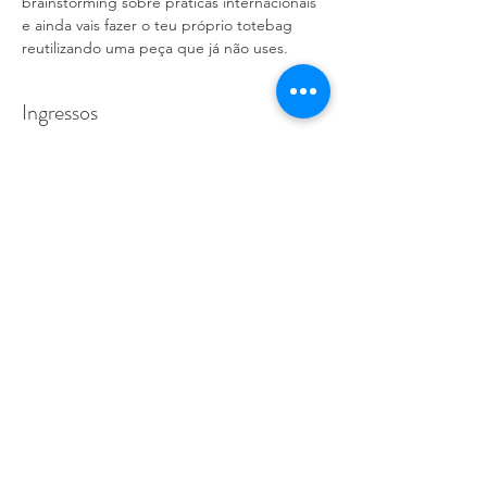
brainstorming sobre praticas internacionais 
e ainda vais fazer o teu próprio totebag 
reutilizando uma peça que já não uses.
Ingressos
Venta finalizada
Tipo de entrada
Upcycling
Precio
0,00 €
Compartilhe esse evento