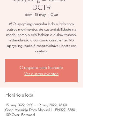
DCTR
dom, 15 may
  |  
Ovar
🌱O upcycling caminha lado a lado com
outros movimentos de sustentabilidade na
moda, como o eco fashion e o slow fashion,
estimulando o consumo consciente. No
upcycling, tudo é reaproveitável: basta ser
criativo.
O registro está fechado
Ver outros eventos
Horário e local
15 may 2022, 9:00 – 19 may 2022, 18:00
Ovar, Avenida Dom Manuel I - EN327, 3880-
109 Ovar, Portugal