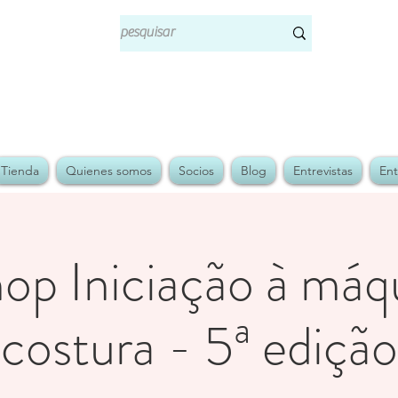
Tienda
Quienes somos
Socios
Blog
Entrevistas
Ent
op Iniciação à máq
costura - 5ª edição