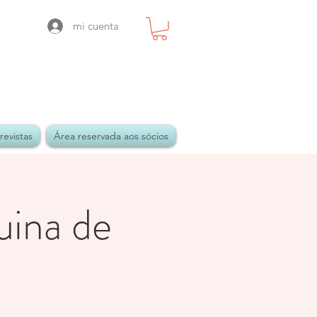
mi cuenta
revistas
Área reservada aos sócios
uina de