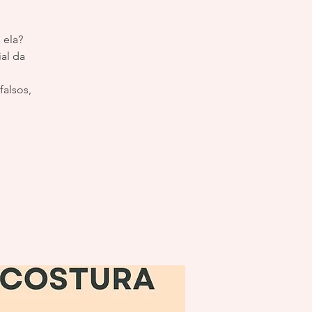
 ela?
al da
falsos,