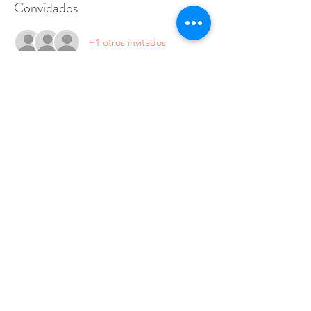
Convidados
+1 otros invitados
Compartilhe esse evento
Donativo
Política de Privacidad
|
©2020 por Asociación ReInventaR
Términos y Condiciones
|
Política de devolución y reembolso