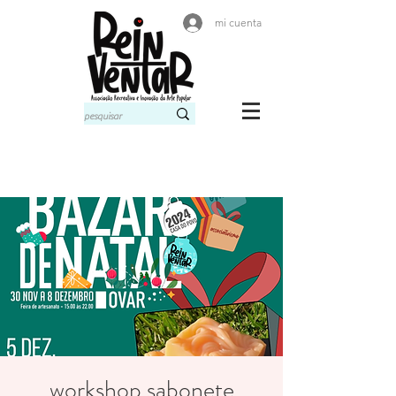
mi cuenta
workshop sabonete