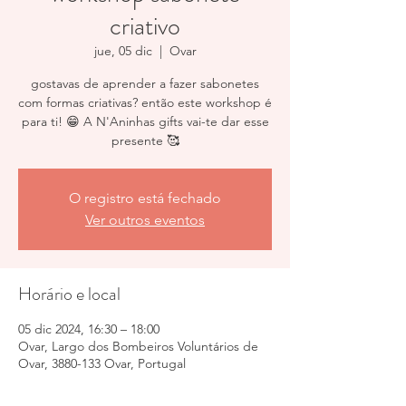
criativo
jue, 05 dic
  |  
Ovar
gostavas de aprender a fazer sabonetes
com formas criativas? então este workshop é
para ti! 😁 A N'Aninhas gifts vai-te dar esse
presente 🥰
O registro está fechado
Ver outros eventos
Horário e local
05 dic 2024, 16:30 – 18:00
Ovar, Largo dos Bombeiros Voluntários de
Ovar, 3880-133 Ovar, Portugal