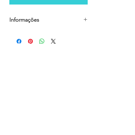
Informações
Preço sob consulta, para mais
informações contactar a
Atelie da
queridoca