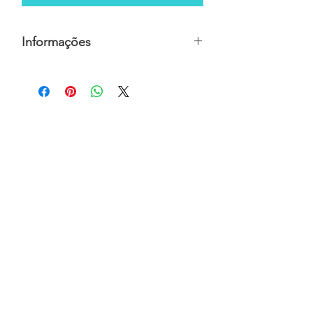
Informações
Preço sob consulta, para mais
informações contactar a
n'aninhas
handmade